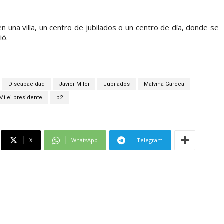
 una villa, un centro de jubilados o un centro de día, donde se
ió.
Discapacidad
Javier Milei
Jubilados
Malvina Gareca
Milei presidente
p2
X
WhatsApp
Telegram