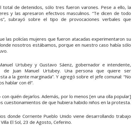
 total de detenidos, sólo tres fueron varones. Pese a ello, la
res y las apresaron efectivos masculinos. “Te dicen de todo
s”, subrayó sobre el tipo de provocaciones verbales que
ue las policías mujeres que fueron atacadas experimentaron su
n donde nosotros estábamos, porque en nuestro caso había sólo
uvo.
n Manuel Urtubey y Gustavo Sáenz, gobernador e intendente,
cas de Juan Manuel Urtubey. Una persona que quiere ser
sta a la gente marginada”. Y agregó sobre el jefe comunal: “No
 hablar con él”.
o con quién dejarlos. Además, por lo menos [en una olla popular]
s cuestionamientos de que hubiera habido niños en la protesta.
rios donde Corriente Pueblo Unido viene desarrollando trabajo
lla El Sol, 23 de Agosto, Ceferino.