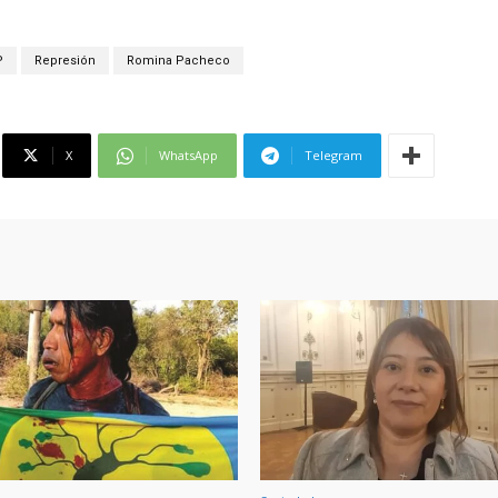
P
Represión
Romina Pacheco
X
WhatsApp
Telegram