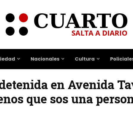
iedad
Nacionales
Cultura
Policiale
 detenida en Avenida Tav
enos que sos una person