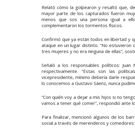
Relató cómo la golpearon y resaltó que, del
mayor parte de los capturados fueron muje
menos que sos una persona igual a ello
complementaron los tormentos físicos.
Confirmó que ya están todos en libertad y q
ataque en un lugar distinto. “No estuviero
tres mujeres y no era ninguna de ellas”, sost
Señaló a los responsables políticos: Jua
respectivamente. “Estas son las políti
vicepresidente, mínimo debería darle respue
lo conocemos a Gustavo Sáenz, nunca pudimos
“Con quién voy a dejar a mis hijos si no teng
vamos a tener qué comer”, respondió ante lo
Para finalizar, mencionó algunos de los bar
social a través de merenderos y comedores: Vi