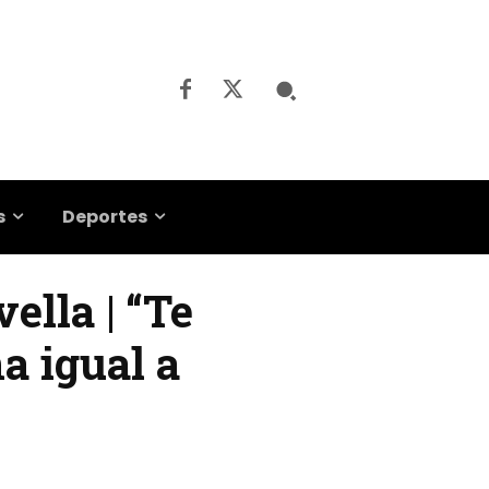
s
Deportes
ella | “Te
a igual a