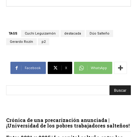
TAGS
Cuchi Leguizamón
destacada
Dúo Salteño
Gerardo Rozín
p2
Facebook
X
WhatsApp
Crónica de una precarización anunciada |
¡Universidad de los pobres trabajadores salteños!