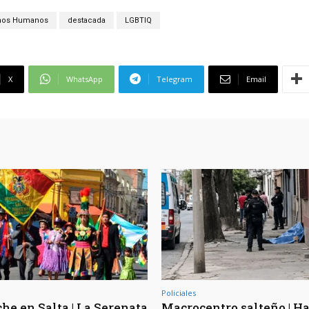
hos Humanos
destacada
LGBTIQ
X
WhatsApp
Telegram
Email
Policiales
he en Salta | La Serenata
Macrocentro salteño | Ha