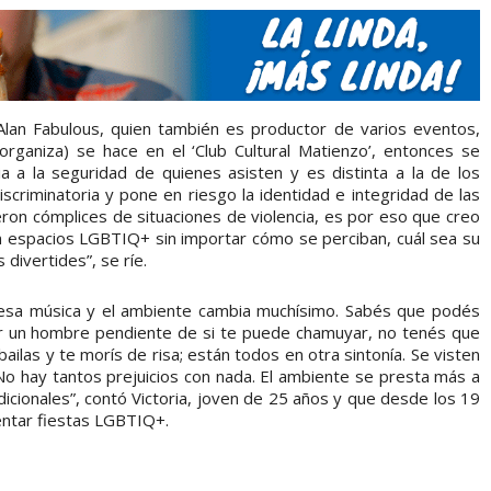
Alan Fabulous, quien también es productor de varios eventos,
 organiza) se hace en el ‘Club Cultural Matienzo’, entonces se
a a la seguridad de quienes asisten y es distinta a la de los
criminatoria y pone en riesgo la identidad e integridad de las
on cómplices de situaciones de violencia, es por eso que creo
 espacios LGBTIQ+ sin importar cómo se perciban, cuál sea su
divertides”, se ríe.
esa música y el ambiente cambia muchísimo. Sabés que podés
er un hombre pendiente de si te puede chamuyar, no tenés que
ailas y te morís de risa; están todos en otra sintonía. Se visten
 No hay tantos prejuicios con nada. El ambiente se presta más a
dicionales”, contó Victoria, joven de 25 años y que desde los 19
uentar fiestas LGBTIQ+.