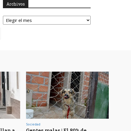
Archivos
Archivos
Sociedad
llan a
Gentes malas | El 80% de