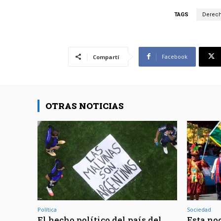
TAGS
Derec
Facebook
Compartí
OTRAS NOTICIAS
Política
Sociedad
El hecho político del país del
Esta noc