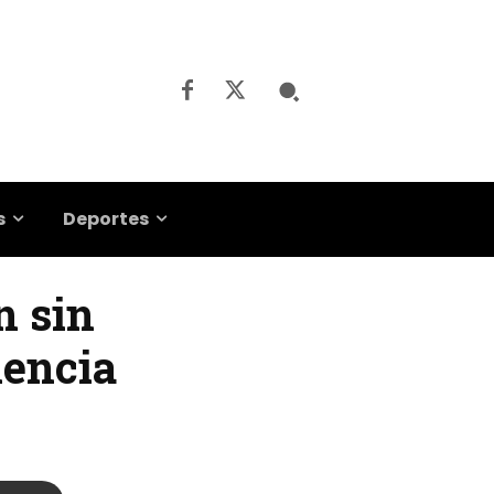
s
Deportes
n sin
lencia