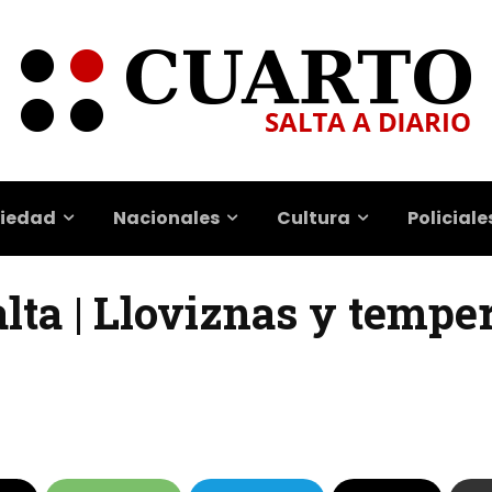
iedad
Nacionales
Cultura
Policiale
lta | Lloviznas y tempe