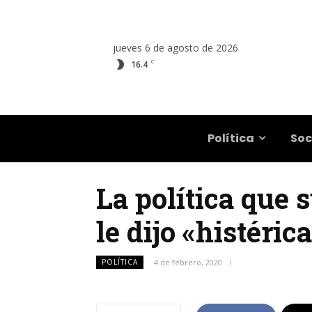
jueves 6 de agosto de 2026
C
16.4
Salta
Política
Soc
La política que 
le dijo «histéri
POLÍTICA
4 de febrero, 2020