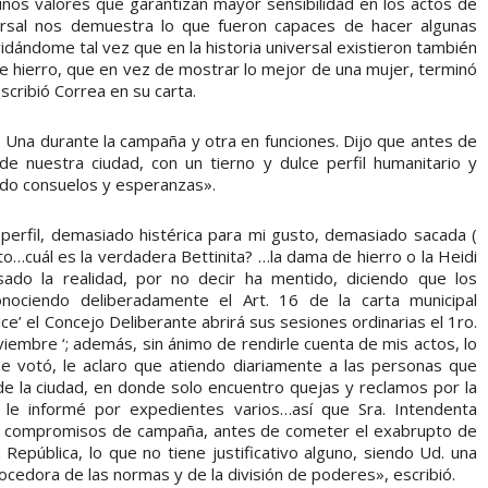
nos valores que garantizan mayor sensibilidad en los actos de
versal nos demuestra lo que fueron capaces de hacer algunas
idándome tal vez que en la historia universal existieron también
 hierro, que en vez de mostrar lo mejor de una mujer, terminó
scribió Correa en su carta.
Una durante la campaña y otra en funciones. Dijo que antes de
s de nuestra ciudad, con un tierno y dulce perfil humanitario y
ndo consuelos y esperanzas».
 perfil, demasiado histérica para mi gusto, demasiado sacada (
…cuál es la verdadera Bettinita? …la dama de hierro o la Heidi
sado la realidad, por no decir ha mentido, diciendo que los
nociendo deliberadamente el Art. 16 de la carta municipal
e’ el Concejo Deliberante abrirá sus sesiones ordinarias el 1ro.
iembre ‘; además, sin ánimo de rendirle cuenta de mis actos, lo
e votó, le aclaro que atiendo diariamente a las personas que
s de la ciudad, en donde solo encuentro quejas y reclamos por la
ue le informé por expedientes varios…así que Sra. Intendenta
los compromisos de campaña, antes de cometer el exabrupto de
 República, lo que no tiene justificativo alguno, siendo Ud. una
cedora de las normas y de la división de poderes», escribió.