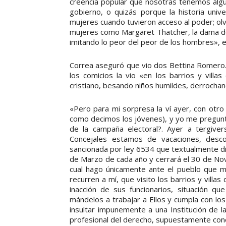
creencia popular que nosotras tenemos algu
gobierno, o quizás porque la historia uni
mujeres cuando tuvieron acceso al poder; olv
mujeres como Margaret Thatcher, la dama de
imitando lo peor del peor de los hombres», e
Correa aseguró que vio dos Bettina Romero. 
los comicios la vio «en los barrios y villa
cristiano, besando niños humildes, derrocha
«Pero para mi sorpresa la ví ayer, con otro
como decimos los jóvenes), y yo me pregunto
de la campaña electoral?. Ayer a tergiver
Concejales estamos de vacaciones, desco
sancionada por ley 6534 que textualmente dic
de Marzo de cada año y cerrará el 30 de Nov
cual hago únicamente ante el pueblo que m
recurren a mí, que visito los barrios y villa
inacción de sus funcionarios, situación q
mándelos a trabajar a Ellos y cumpla con 
insultar impunemente a una Institución de la
profesional del derecho, supuestamente cono