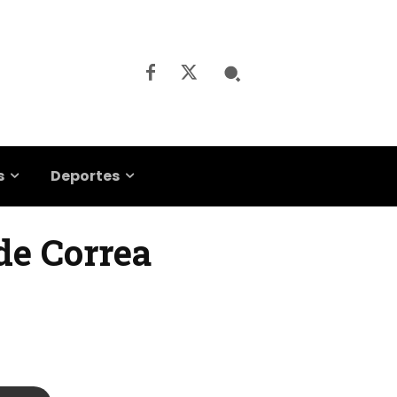
s
Deportes
de Correa