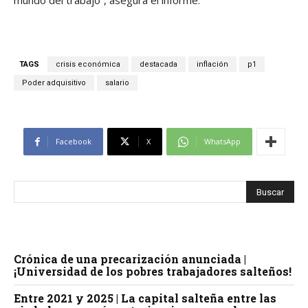
mundo del trabajo”, asegura el informe.
TAGS
crisis económica
destacada
inflación
p1
Poder adquisitivo
salario
Facebook
X
WhatsApp
Crónica de una precarización anunciada |
¡Universidad de los pobres trabajadores salteños!
Entre 2021 y 2025 | La capital salteña entre las