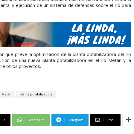
planta; y ejecución de un sistema de defensas sobre el río para
r que prevé la optimización de la planta potabilizadora del río
ución de una nueva planta potabilizadora en el río Metán y la
tre otros proyectos.
Metán
planta potabilizadora
X
WhatsApp
Telegram
Email