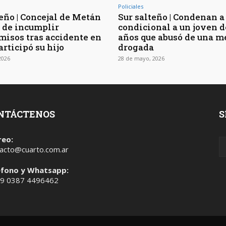
Policiales
teño | Concejal de Metán
Sur salteño | Condenan a
 de incumplir
condicional a un joven d
isos tras accidente en
años que abusó de una m
articipó su hijo
drogada
2026
28 de mayo, 2026
NTÁCTENOS
S
reo:
acto@cuarto.com.ar
éfono y Whatsapp:
 9 0387 4496462