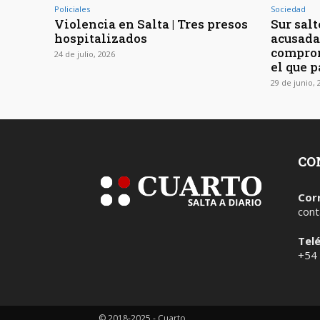
Policiales
Sociedad
Violencia en Salta | Tres presos
Sur sal
hospitalizados
acusada
comprom
24 de julio, 2026
el que p
29 de junio, 
CO
Cor
cont
Tel
+54
© 2018-2025 - Cuarto