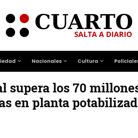
iedad
Nacionales
Cultura
Policiale
al supera los 70 millones
as en planta potabilizad