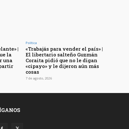
Política
lante» |
«Trabajás para vender el país» |
ue la
El libertario salteño Guzmán
r una
Coraita pidió que no le digan
partir
«cipayo» y le dijeron aún más
cosas
7 de agosto, 2026
ÍGANOS