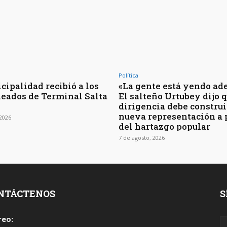
Política
cipalidad recibió a los
«La gente está yendo ade
eados de Terminal Salta
El salteño Urtubey dijo q
dirigencia debe construi
nueva representación a 
 2026
del hartazgo popular
7 de agosto, 2026
NTÁCTENOS
S
reo: