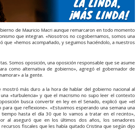
 gobierno de Mauricio Macri aunque remarcaron en todo momento
eronismo que integran. «Nosotros no cogobernamos, somos una
licó que «hemos acompañado, y seguimos haciéndolo, a nuestros
stas. Somos oposición, una oposición responsable que se asume
ara como alternativa de gobierno», agregó el gobernador de
enamorar» a la gente.
e mostró más duro a la hora de hablar del gobierno nacional al
lo una «turbulencia» y que el macrismo no supo leer el contexto
a oposición busca convertir en ley en el Senado, explicó que «el
o para que reflexione». «Estuvimos esperando una semana una
 tiempo hasta el día 30 que lo vamos a tratar en el recinto»,
erior al aseguró que en los últimos dos años, los senadores
s recursos fiscales que les había quitado Cristina que según dijo