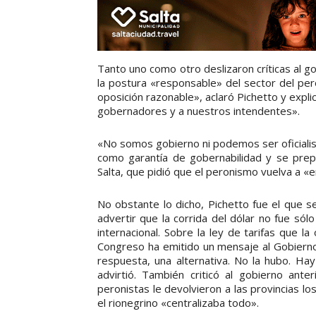
Tanto uno como otro deslizaron críticas al
la postura «responsable» del sector del p
oposición razonable», aclaró Pichetto y exp
gobernadores y a nuestros intendentes».
«No somos gobierno ni podemos ser oficiali
como garantía de gobernabilidad y se prep
Salta, que pidió que el peronismo vuelva a «
No obstante lo dicho, Pichetto fue el que s
advertir que la corrida del dólar no fue só
internacional. Sobre la ley de tarifas que l
Congreso ha emitido un mensaje al Gobiern
respuesta, una alternativa. No la hubo. Hay
advirtió. También criticó al gobierno ant
peronistas le devolvieron a las provincias lo
el rionegrino «centralizaba todo».