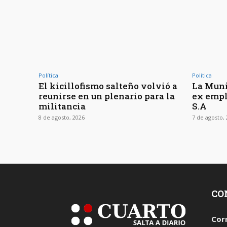
Política
Política
El kicillofismo salteño volvió a
La Muni
reunirse en un plenario para la
ex empl
militancia
S.A
8 de agosto, 2026
7 de agosto,
CO
Cor