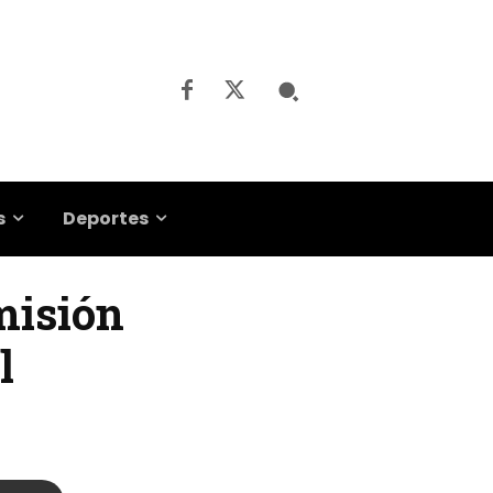
s
Deportes
misión
l