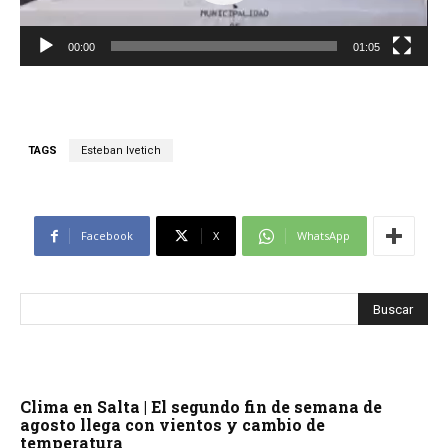
d
u
00:00
01:05
c
t
o
r
TAGS
Esteban Ivetich
d
e
v
Facebook
X
WhatsApp
í
d
e
o
Clima en Salta | El segundo fin de semana de
agosto llega con vientos y cambio de
temperatura