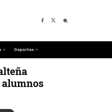
s
Deportes
alteña
s alumnos