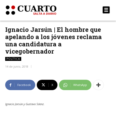
Ignacio Jarsún | El hombre que
apelando a los jóvenes reclama
una candidatura a
vicegobernador
POLÍTICA
14 de junio, 2018
Facebook
X
WhatsApp
Ignacio Jarsún y Gustavo Sáenz.