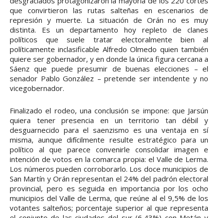
desgraciados protagonizaron la mayoría de los 220 cortes
que convirtieron las rutas salteñas en escenarios de
represión y muerte. La situación de Orán no es muy
distinta. Es un departamento hoy repleto de clanes
políticos que suele tratar electoralmente bien al
políticamente inclasificable Alfredo Olmedo quien también
quiere ser gobernador, y en donde la única figura cercana a
Sáenz que puede presumir de buenas elecciones – el
senador Pablo González – pretende ser intendente y no
vicegobernador.
Finalizado el rodeo, una conclusión se impone: que Jarsún
quiera tener presencia en un territorio tan débil y
desguarnecido para el saenzismo es una ventaja en sí
misma, aunque difícilmente resulte estratégico para un
político al que parece convenirle consolidar imagen e
intención de votos en la comarca propia: el Valle de Lerma.
Los números pueden corroborarlo. Los doce municipios de
San Martín y Orán representan el 24% del padrón electoral
provincial, pero es seguida en importancia por los ocho
municipios del Valle de Lerma, que reúne al el 9,5% de los
votantes salteños; porcentaje superior al que representa
el conjunto de las ciudades del sur (6,43%) con Metán y