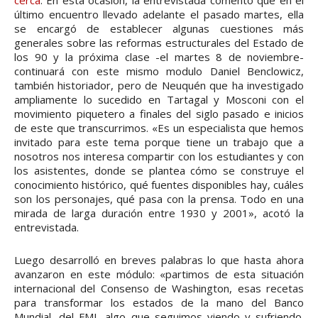
cerca
. En esta ocasión, la entrevistada comentó que en el
último encuentro llevado adelante el pasado martes, ella
se encargó de establecer algunas cuestiones más
generales sobre las reformas estructurales del Estado de
los 90 y la próxima clase -el martes 8 de noviembre-
continuará con este mismo modulo Daniel Benclowicz,
también historiador, pero de Neuquén que ha investigado
ampliamente lo sucedido en Tartagal y Mosconi con el
movimiento piquetero a finales del siglo pasado e inicios
de este que transcurrimos. «Es un especialista que hemos
invitado para este tema porque tiene un trabajo que a
nosotros nos interesa compartir con los estudiantes y con
los asistentes, donde se plantea cómo se construye el
conocimiento histórico, qué fuentes disponibles hay, cuáles
son los personajes, qué pasa con la prensa. Todo en una
mirada de larga duración entre 1930 y 2001», acotó la
entrevistada.
Luego desarrolló en breves palabras lo que hasta ahora
avanzaron en este módulo: «partimos de esta situación
internacional del Consenso de Washington, esas recetas
para transformar los estados de la mano del Banco
Mundial, del FMI, algo que seguimos viendo y sufriendo.