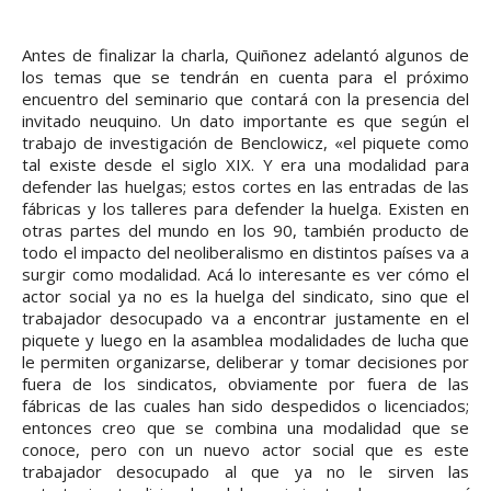
p
r
Antes de finalizar la charla, Quiñonez adelantó algunos de
o
los temas que se tendrán en cuenta para el próximo
encuentro del seminario que contará con la presencia del
d
invitado neuquino. Un dato importante es que según el
u
trabajo de investigación de Benclowicz, «el piquete como
c
tal existe desde el siglo XIX. Y era una modalidad para
defender las huelgas; estos cortes en las entradas de las
t
fábricas y los talleres para defender la huelga. Existen en
o
otras partes del mundo en los 90, también producto de
r
todo el impacto del neoliberalismo en distintos países va a
surgir como modalidad. Acá lo interesante es ver cómo el
d
actor social ya no es la huelga del sindicato, sino que el
e
trabajador desocupado va a encontrar justamente en el
a
piquete y luego en la asamblea modalidades de lucha que
u
le permiten organizarse, deliberar y tomar decisiones por
fuera de los sindicatos, obviamente por fuera de las
d
fábricas de las cuales han sido despedidos o licenciados;
i
entonces creo que se combina una modalidad que se
o
conoce, pero con un nuevo actor social que es este
trabajador desocupado al que ya no le sirven las