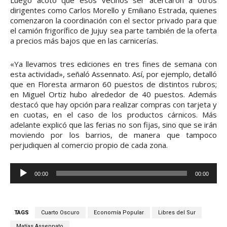
Luego acotó que esos vecinos ser acercaron a otros
o
dirigentes como Carlos Morello y Emiliano Estrada, quienes
comenzaron la coordinación con el sector privado para que
d
el camión frigorífico de Jujuy sea parte también de la oferta
u
a precios más bajos que en las carnicerías.
c
t
«Ya llevamos tres ediciones en tres fines de semana con
esta actividad», señaló Assennato. Así, por ejemplo, detalló
o
que en Floresta armaron 60 puestos de distintos rubros;
r
en Miguel Ortiz hubo alrededor de 40 puestos. Además
d
destacó que hay opción para realizar compras con tarjeta y
en cuotas, en el caso de los productos cárnicos. Más
e
adelante explicó que las ferias no son fijas, sino que se irán
a
moviendo por los barrios, de manera que tampoco
u
perjudiquen al comercio propio de cada zona.
d
i
R
00:00
00:00
o
e
p
r
TAGS
Cuarto Oscuro
Economía Popular
Libres del Sur
o
Matías Assennato