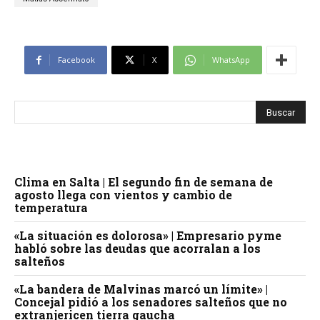
d
u
c
Facebook
X
WhatsApp
t
o
r
d
e
a
u
Clima en Salta | El segundo fin de semana de
agosto llega con vientos y cambio de
d
temperatura
i
o
«La situación es dolorosa» | Empresario pyme
habló sobre las deudas que acorralan a los
salteños
«La bandera de Malvinas marcó un límite» |
Concejal pidió a los senadores salteños que no
extranjericen tierra gaucha