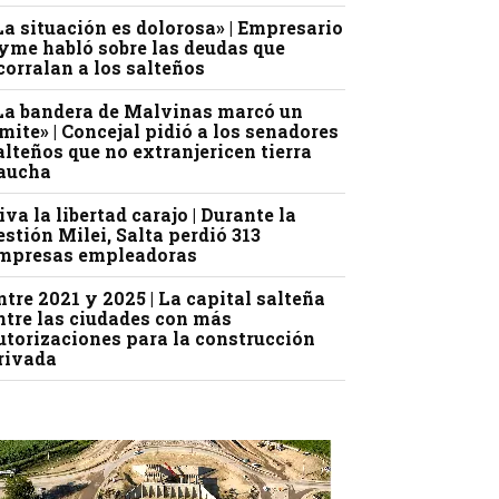
La situación es dolorosa» | Empresario
yme habló sobre las deudas que
corralan a los salteños
La bandera de Malvinas marcó un
ímite» | Concejal pidió a los senadores
alteños que no extranjericen tierra
aucha
iva la libertad carajo | Durante la
estión Milei, Salta perdió 313
mpresas empleadoras
ntre 2021 y 2025 | La capital salteña
ntre las ciudades con más
utorizaciones para la construcción
rivada