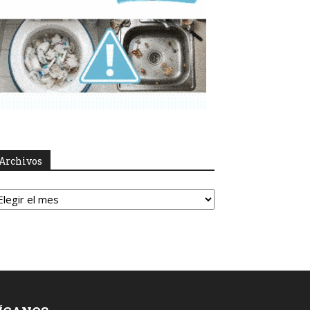
Archivos
rchivos