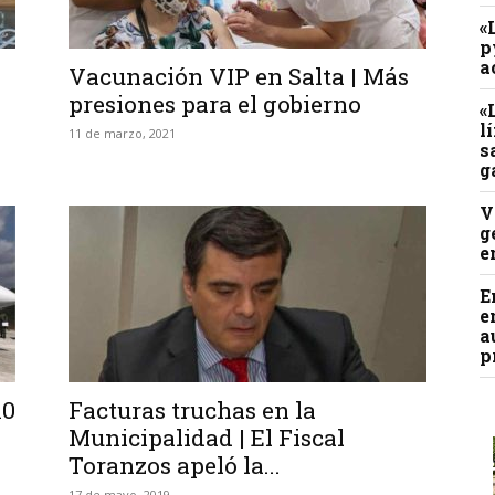
«
p
a
Vacunación VIP en Salta | Más
presiones para el gobierno
«
l
11 de marzo, 2021
s
g
V
g
e
E
e
a
p
10
Facturas truchas en la
Municipalidad | El Fiscal
Toranzos apeló la...
17 de mayo, 2019