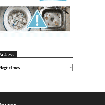
Archivos
rchivos