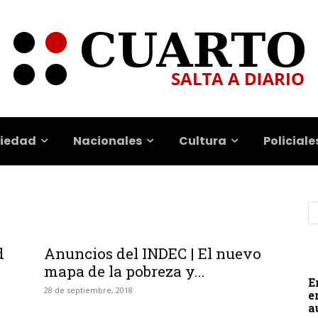
iedad
Nacionales
Cultura
Policiale
d
Anuncios del INDEC | El nuevo
mapa de la pobreza y...
E
28 de septiembre, 2018
e
a