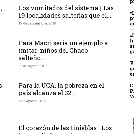
p
,
Los vomitados del sistema | Las
«
19 localidades salteñas que el...
p
a
19 de septiembre, 2018
«
l
Para Macri sería un ejemplo a
s
imitar: niños del Chaco
g
salteño...
V
22 de agosto, 2018
g
e
s
Para la UCA, la pobreza en el
C
P
país alcanza el 32...
v
9 de agosto, 2018
El corazón de las tinieblas | Los