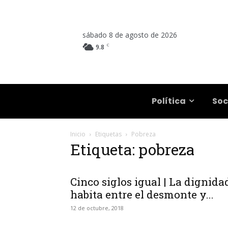
sábado 8 de agosto de 2026
C
9.8
Salta
Política
Soc
Inicio
Etiquetas
Pobreza
Etiqueta: pobreza
Cinco siglos igual | La dignida
habita entre el desmonte y...
12 de octubre, 2018