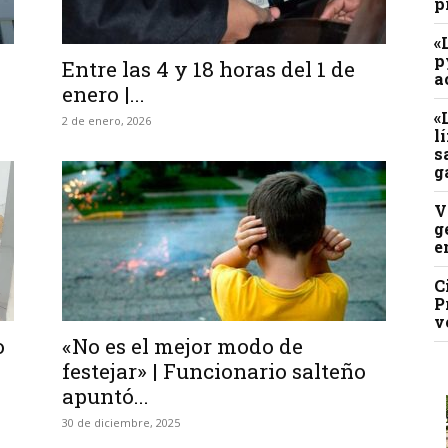
p
«
p
Entre las 4 y 18 horas del 1 de
a
enero |...
«
2 de enero, 2026
l
s
g
V
g
e
C
P
v
o
«No es el mejor modo de
festejar» | Funcionario salteño
apuntó...
30 de diciembre, 2025