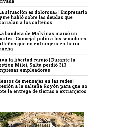
rivada
La situación es dolorosa» | Empresario
yme habló sobre las deudas que
corralan a los salteños
La bandera de Malvinas marcó un
ímite» | Concejal pidió a los senadores
alteños que no extranjericen tierra
aucha
iva la libertad carajo | Durante la
estión Milei, Salta perdió 313
mpresas empleadoras
ientos de mensajes en las redes |
resión a la salteña Royón para que no
ote la entrega de tierras a extranjeros