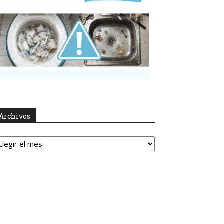
Archivos
rchivos