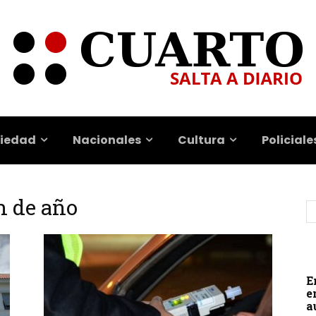
iedad
Nacionales
Cultura
Policiale
in de año
E
e
a