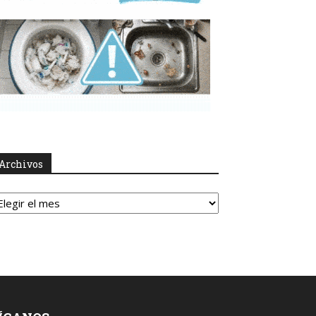
Archivos
rchivos