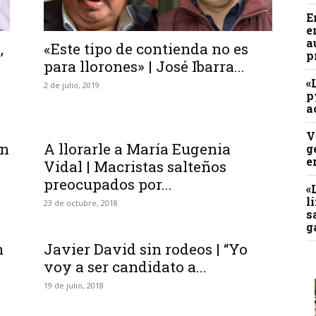
E
e
a
,
«Este tipo de contienda no es
p
para llorones» | José Ibarra...
«
2 de julio, 2019
p
a
V
en
A llorarle a María Eugenia
g
e
Vidal | Macristas salteños
preocupados por...
«
l
23 de octubre, 2018
s
g
n
Javier David sin rodeos | “Yo
voy a ser candidato a...
19 de julio, 2018