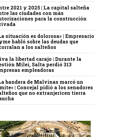
ntre 2021 y 2025 | La capital salteña
ntre las ciudades con más
utorizaciones para la construcción
rivada
La situación es dolorosa» | Empresario
yme habló sobre las deudas que
corralan a los salteños
iva la libertad carajo | Durante la
estión Milei, Salta perdió 313
mpresas empleadoras
La bandera de Malvinas marcó un
ímite» | Concejal pidió a los senadores
alteños que no extranjericen tierra
aucha