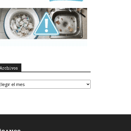
Archivos
rchivos