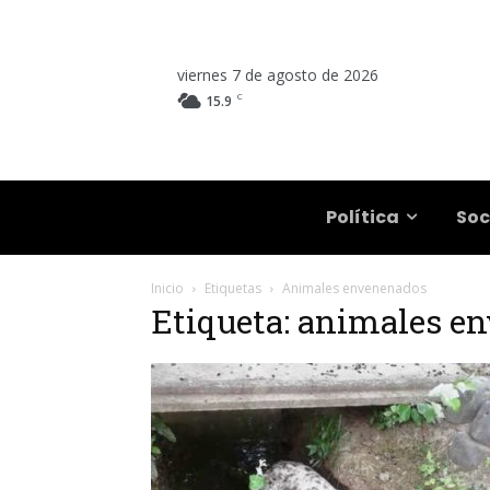
viernes 7 de agosto de 2026
C
15.9
Salta
Política
Soc
Inicio
Etiquetas
Animales envenenados
Etiqueta: animales e