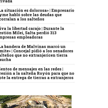
rivada
La situación es dolorosa» | Empresario
yme habló sobre las deudas que
corralan a los salteños
iva la libertad carajo | Durante la
estión Milei, Salta perdió 313
mpresas empleadoras
La bandera de Malvinas marcó un
ímite» | Concejal pidió a los senadores
alteños que no extranjericen tierra
aucha
ientos de mensajes en las redes |
resión a la salteña Royón para que no
ote la entrega de tierras a extranjeros