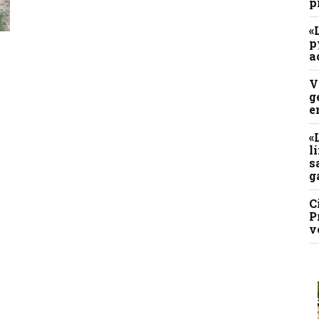
p
«
p
a
a
V
g
e
«
l
s
g
C
P
v