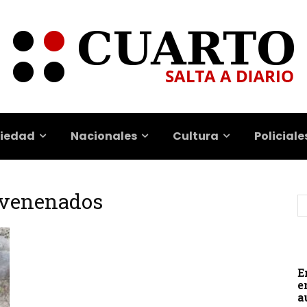
iedad
Nacionales
Cultura
Policiale
nvenenados
E
e
a