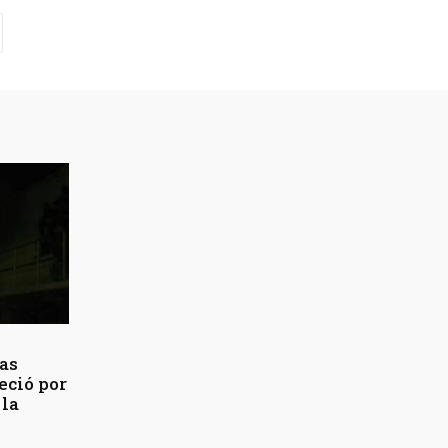
vas
eció por
 la