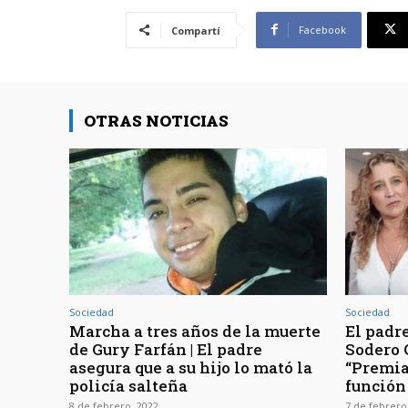
Facebook
Compartí
OTRAS NOTICIAS
Sociedad
Sociedad
Marcha a tres años de la muerte
El padr
de Gury Farfán | El padre
Sodero C
asegura que a su hijo lo mató la
“Premia
policía salteña
función
8 de febrero, 2022
7 de febrero