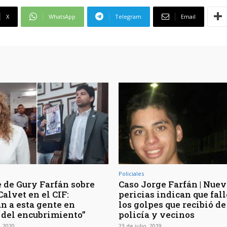
X
WhatsApp
Telegram
Email
Policiales
e de Gury Farfán sobre
Caso Jorge Farfán | Nue
alvet en el CIF:
pericias indican que fall
n a esta gente en
los golpes que recibió de
 del encubrimiento”
policía y vecinos
, 2020
23 de julio, 2019