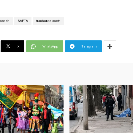
tacada
SAETA
trasbordo saeta
X
WhatsApp
Telegram