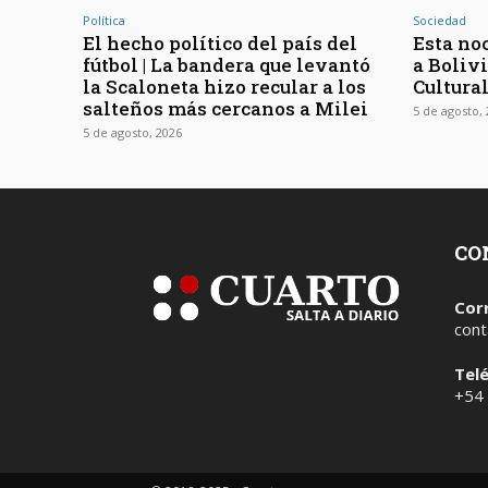
Política
Sociedad
El hecho político del país del
Esta noc
fútbol | La bandera que levantó
a Bolivi
la Scaloneta hizo recular a los
Cultura
salteños más cercanos a Milei
5 de agosto,
5 de agosto, 2026
CO
Cor
cont
Tel
+54