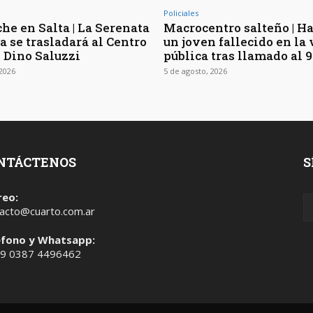
Policiales
he en Salta | La Serenata
Macrocentro salteño | Ha
a se trasladará al Centro
un joven fallecido en la 
l Dino Saluzzi
pública tras llamado al 9
 2026
5 de agosto, 2026
NTÁCTENOS
S
reo:
acto@cuarto.com.ar
éfono y Whatsapp:
 9 0387 4496462