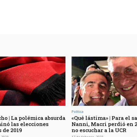
Política
ho | La polémica absurda
«Qué lástima» | Para el s
inó las elecciones
Nanni, Macri perdió en 
s de 2019
no escuchar a la UCR
 2023
17 de febrero, 2023