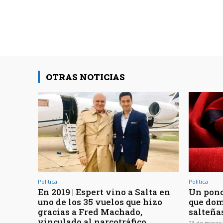
OTRAS NOTICIAS
Política
Política
En 2019 | Espert vino a Salta en
Un ponc
uno de los 35 vuelos que hizo
que dom
gracias a Fred Machado,
salteña
vinculado al narcotráfico
23 de marzo,