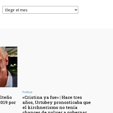
Archivos
Política
alteño
«Cristina ya fue» | Hace tres
2019 por
años, Urtubey pronosticaba que
el kirchnerismo no tenía
chances de volver a gobernar