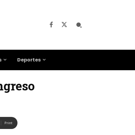
s
Deportes
ongreso
Print