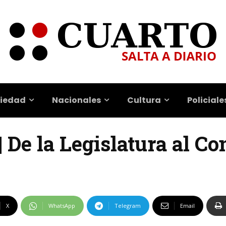
iedad
Nacionales
Cultura
Policiale
| De la Legislatura al C
X
WhatsApp
Telegram
Email