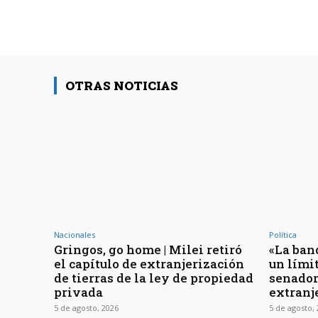
OTRAS NOTICIAS
Nacionales
Política
Gringos, go home | Milei retiró
«La ban
el capítulo de extranjerización
un límit
de tierras de la ley de propiedad
senador
privada
extranj
5 de agosto, 2026
5 de agosto,