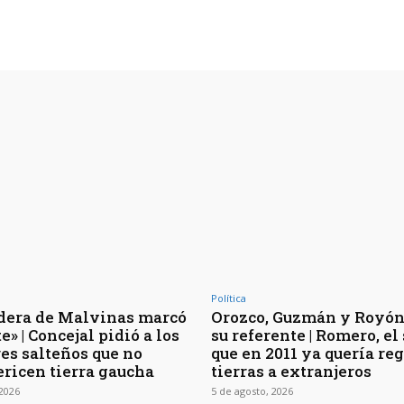
Política
dera de Malvinas marcó
Orozco, Guzmán y Royón
e» | Concejal pidió a los
su referente | Romero, el
es salteños que no
que en 2011 ya quería re
ericen tierra gaucha
tierras a extranjeros
 2026
5 de agosto, 2026