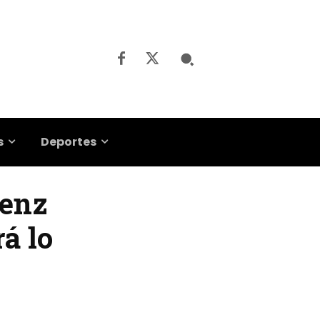
s
Deportes
áenz
á lo