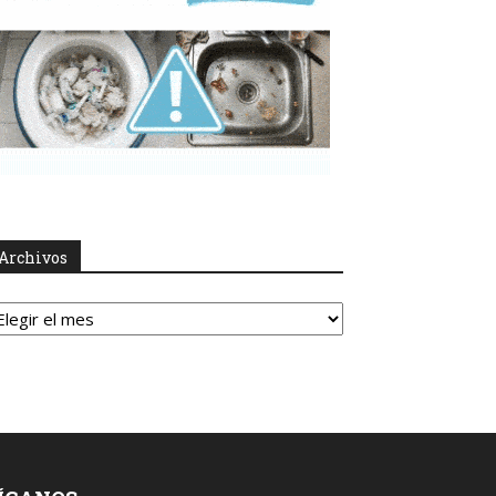
Archivos
rchivos