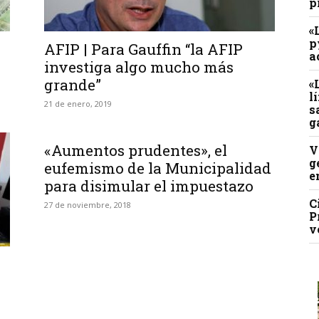
p
«
p
AFIP | Para Gauffin “la AFIP
a
investiga algo mucho más
grande”
«
l
21 de enero, 2019
s
g
«Aumentos prudentes», el
V
g
eufemismo de la Municipalidad
e
para disimular el impuestazo
C
27 de noviembre, 2018
P
v