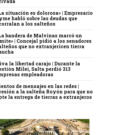
rivada
La situación es dolorosa» | Empresario
yme habló sobre las deudas que
corralan a los salteños
La bandera de Malvinas marcó un
ímite» | Concejal pidió a los senadores
alteños que no extranjericen tierra
aucha
iva la libertad carajo | Durante la
estión Milei, Salta perdió 313
mpresas empleadoras
ientos de mensajes en las redes |
resión a la salteña Royón para que no
ote la entrega de tierras a extranjeros