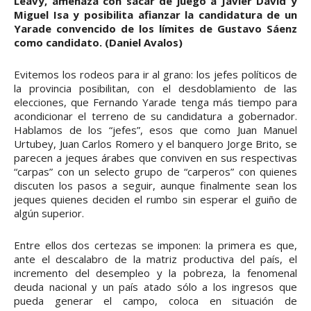
Leavy, amenaza con sacar de juego a Javier David y
Miguel Isa y posibilita afianzar la candidatura de un
Yarade convencido de los límites de Gustavo Sáenz
como candidato. (Daniel Avalos)
Evitemos los rodeos para ir al grano: los jefes políticos de
la provincia posibilitan, con el desdoblamiento de las
elecciones, que Fernando Yarade tenga más tiempo para
acondicionar el terreno de su candidatura a gobernador.
Hablamos de los “jefes”, esos que como Juan Manuel
Urtubey, Juan Carlos Romero y el banquero Jorge Brito, se
parecen a jeques árabes que conviven en sus respectivas
“carpas” con un selecto grupo de “carperos” con quienes
discuten los pasos a seguir, aunque finalmente sean los
jeques quienes deciden el rumbo sin esperar el guiño de
algún superior.
Entre ellos dos certezas se imponen: la primera es que,
ante el descalabro de la matriz productiva del país, el
incremento del desempleo y la pobreza, la fenomenal
deuda nacional y un país atado sólo a los ingresos que
pueda generar el campo, coloca en situación de