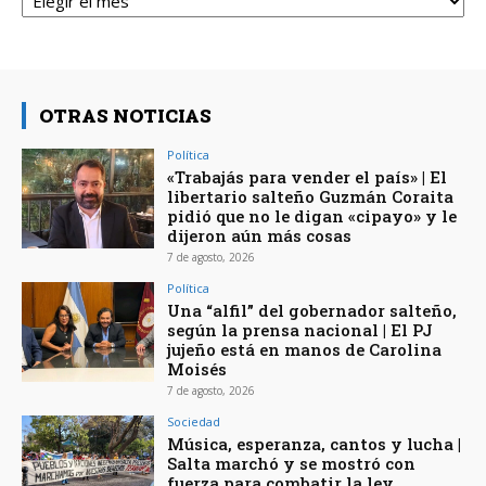
OTRAS NOTICIAS
Política
«Trabajás para vender el país» | El
libertario salteño Guzmán Coraita
pidió que no le digan «cipayo» y le
dijeron aún más cosas
7 de agosto, 2026
Política
Una “alfil” del gobernador salteño,
según la prensa nacional | El PJ
jujeño está en manos de Carolina
Moisés
7 de agosto, 2026
Sociedad
Música, esperanza, cantos y lucha |
Salta marchó y se mostró con
fuerza para combatir la ley