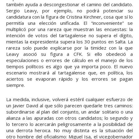
también ayuda a descongestionar el camino del candidato.
Sergio Leavy, por ejemplo, no podrá potenciar su
candidatura con la figura de Cristina Kirchner, cosa que sí lo
permitía una elección unificada. El “inconveniente” se
multiplicó por una rareza que muestran las encuestas: la
intención de votos del tartagalense no supera el dígito,
mientas la expresidenta supera los 30 puntos en Salta. La
rareza solo puede explicarse por la timidez con la que
Leavy asoció su figura a CFK. Si ello obedeció a
especulaciones o errores de cálculo en el manejo de los
tiempos políticos es algo que ya importa poco. El nuevo
escenario mostrará al tartagalense que, en política, los
aciertos se evaporan rápido y los errores se pagan
siempre.
La medida, inclusive, volverá estéril cualquier esfuerzo de
un Javier David al que sólo parecen quedarle tres caminos:
subordinarse al plan del conjunto, un andar solitario o una
alianza a las apuradas con otros candidatos; lo segundo y
lo tercero lo acercarán peligrosamente a la posibilidad de
una derrota heroica. No muy distinta es la situación del
otro hombre del oficialismo: Miguel Isa, el vicegobernador