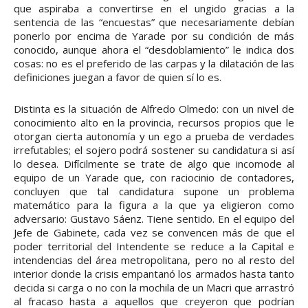
que aspiraba a convertirse en el ungido gracias a la
sentencia de las “encuestas” que necesariamente debían
ponerlo por encima de Yarade por su condición de más
conocido, aunque ahora el “desdoblamiento” le indica dos
cosas: no es el preferido de las carpas y la dilatación de las
definiciones juegan a favor de quien sí lo es.
Distinta es la situación de Alfredo Olmedo: con un nivel de
conocimiento alto en la provincia, recursos propios que le
otorgan cierta autonomía y un ego a prueba de verdades
irrefutables; el sojero podrá sostener su candidatura si así
lo desea. Difícilmente se trate de algo que incomode al
equipo de un Yarade que, con raciocinio de contadores,
concluyen que tal candidatura supone un problema
matemático para la figura a la que ya eligieron como
adversario: Gustavo Sáenz. Tiene sentido. En el equipo del
Jefe de Gabinete, cada vez se convencen más de que el
poder territorial del Intendente se reduce a la Capital e
intendencias del área metropolitana, pero no al resto del
interior donde la crisis empantanó los armados hasta tanto
decida si carga o no con la mochila de un Macri que arrastró
al fracaso hasta a aquellos que creyeron que podrían