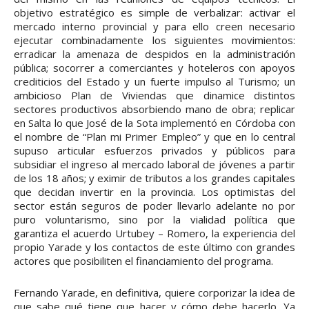
objetivo estratégico es simple de verbalizar: activar el
mercado interno provincial y para ello creen necesario
ejecutar combinadamente los siguientes movimientos:
erradicar la amenaza de despidos en la administración
pública; socorrer a comerciantes y hoteleros con apoyos
crediticios del Estado y un fuerte impulso al Turismo; un
ambicioso Plan de Viviendas que dinamice distintos
sectores productivos absorbiendo mano de obra; replicar
en Salta lo que José de la Sota implementó en Córdoba con
el nombre de “Plan mi Primer Empleo” y que en lo central
supuso articular esfuerzos privados y públicos para
subsidiar el ingreso al mercado laboral de jóvenes a partir
de los 18 años; y eximir de tributos a los grandes capitales
que decidan invertir en la provincia. Los optimistas del
sector están seguros de poder llevarlo adelante no por
puro voluntarismo, sino por la vialidad política que
garantiza el acuerdo Urtubey – Romero, la experiencia del
propio Yarade y los contactos de este último con grandes
actores que posibiliten el financiamiento del programa.
Fernando Yarade, en definitiva, quiere corporizar la idea de
que sabe qué tiene que hacer y cómo debe hacerlo. Ya