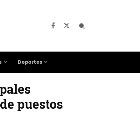
s
Deportes
ipales
de puestos