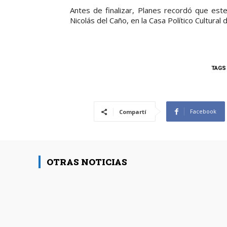
d
Antes de finalizar, Planes recordó que este
u
Nicolás del Caño, en la Casa Político Cultural
c
t
o
r
TAGS
d
e
a
Facebook
Compartí
u
d
i
OTRAS NOTICIAS
o