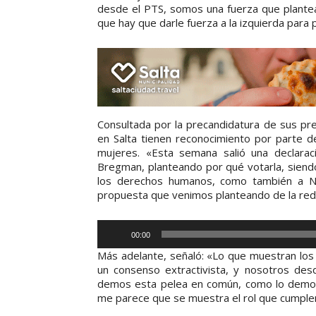
desde el PTS, somos una fuerza que planteam
que hay que darle fuerza a la izquierda para
Consultada por la precandidatura de sus pr
en Salta tienen reconocimiento por parte 
mujeres. «Esta semana salió una declaraci
Bregman, planteando por qué votarla, siend
los derechos humanos, como también a N
propuesta que venimos planteando de la reduc
R
00:00
e
Más adelante, señaló: «Lo que muestran los p
p
un consenso extractivista, y nosotros des
r
demos esta pelea en común, como lo demos
me parece que se muestra el rol que cumplen 
o