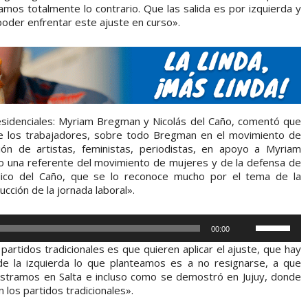
os totalmente lo contrario. Que las salida es por izquierda y
 poder enfrentar este ajuste en curso».
esidenciales: Myriam Bregman y Nicolás del Caño, comentó que
de los trabajadores, sobre todo Bregman en el movimiento de
ón de artistas, feministas, periodistas, en apoyo a Myriam
o una referente del movimiento de mujeres y de la defensa de
ico del Caño, que se lo reconoce mucho por el tema de la
ción de la jornada laboral».
U
00:00
t
artidos tradicionales es que quieren aplicar el ajuste, que hay
i
de la izquierda lo que planteamos es a no resignarse, a que
tramos en Salta e incluso como se demostró en Jujuy, donde
l
los partidos tradicionales».
i