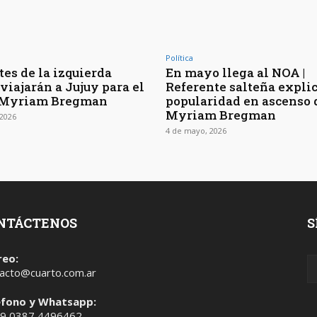
a
a
r
Política
tes de la izquierda
En mayo llega al NOA |
r
viajarán a Jujuy para el
Referente salteña explic
i
e Myriam Bregman
popularidad en ascenso 
b
Myriam Bregman
2026
a
4 de mayo, 2026
/
a
b
a
j
NTÁCTENOS
S
o
p
reo:
acto@cuarto.com.ar
a
r
éfono y Whatsapp:
a
 9 0387 4496462