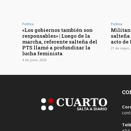
Política
Política
«Los gobiernos también son
Militan
responsables» | Luego de la
salteña 
marcha, referente salteña del
acto d
PTS llamó a profundizar la
21 de mayo, 
lucha feminista
4 de junio, 2026
CO
Cor
cont
Tel
+54