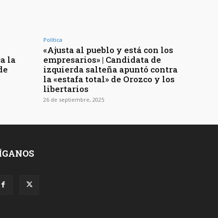
Política
«Ajusta al pueblo y está con los
a la
empresarios» | Candidata de
de
izquierda salteña apuntó contra
la «estafa total» de Orozco y los
libertarios
26 de septiembre, 2025
ÍGANOS