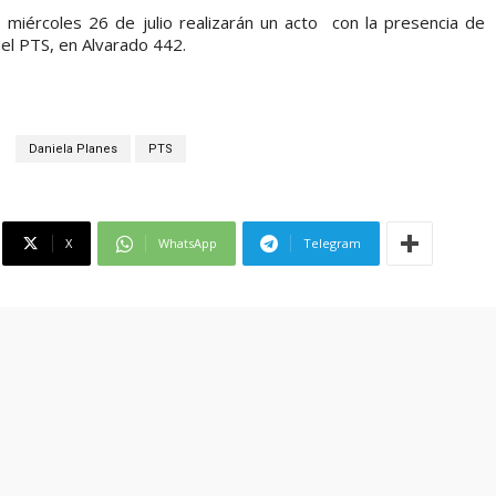
z
 miércoles 26 de julio realizarán un acto con la presencia de
a
 del PTS, en Alvarado 442.
l
a
s
t
Daniela Planes
PTS
e
c
l
X
WhatsApp
Telegram
a
s
d
e
f
l
e
c
h