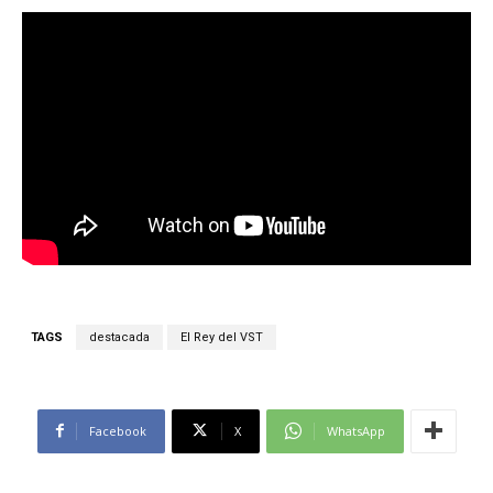
TAGS
destacada
El Rey del VST
Facebook
X
WhatsApp