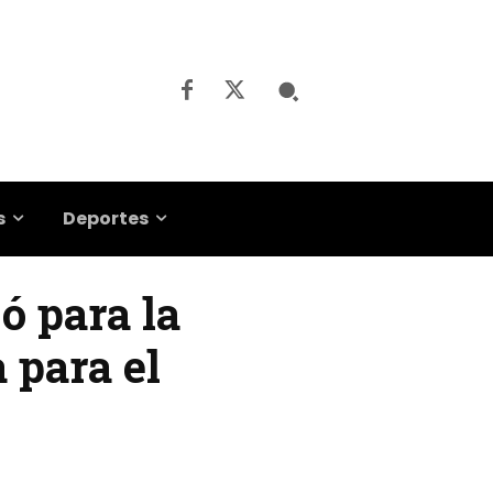
s
Deportes
jó para la
 para el