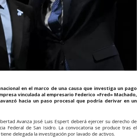
do nacional en el marco de una causa que investiga un pago
empresa vinculada al empresario Federico «Fred» Machado,
 avanzó hacia un paso procesal que podría derivar en un
Libertad Avanza José Luis Espert deberá ejercer su derecho de
cia Federal de San Isidro. La convocatoria se produce tras el
tiene delegada la investigación por lavado de activos.