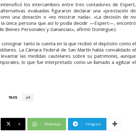
ntensificó los intercambios entre tres contadores de Espert,
 alternativas evaluadas figuraron declarar una «prestación de
 como una donación o «no mostrar nada». «La decisión de no
la única persona que así lo podía decidir —Espert—, encontró
J de Bienes Personales y Ganancias», afirmó Domínguez.
 consignar tanto la cuenta en la que recibió el depósito como el
ólares. La Cámara Federal de San Martín había convalidado el
 levantar las medidas cautelares sobre su patrimonio, aunque
mporales, lo que fue interpretado como un llamado a agilizar el
TAGS
p4
X
WhatsApp
Telegram