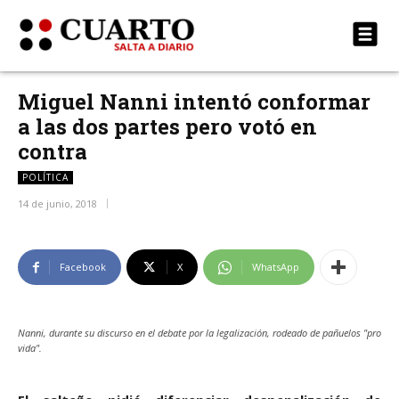
Miguel Nanni intentó conformar
a las dos partes pero votó en
contra
POLÍTICA
14 de junio, 2018
Facebook
X
WhatsApp
Nanni, durante su discurso en el debate por la legalización, rodeado de pañuelos "pro
vida".