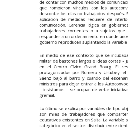
de contar con muchos medios de comunicaci
que rompieron vínculos con los autocon
descontar los días no trabajados después. S
aplicación de medidas requiere de inter
comunicación. Carencia lógica en gobiern
trabajadores corrientes o a sujetos que 
responder a un ordenamiento en donde unos
gobierno reproducen suplantando la variable “
En medio de ese contexto que se incubaba d
militar de bastones largos e ideas cortas –
en el Centro Cívico Grand Bourg. El res
protagonizados por Romero y Urtubey: el f
Sáenz bajó al barro y cuando del escenari
ministros para dejar entrar a los Autoconvo
– insistamos – se ocupan de vetar iniciati
gremial.
Lo último se explica por variables de tipo ob
son miles de trabajadores que comparten 
educativos existentes en Salta. La variable s
categórico en el sector: distribuir entre cien