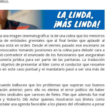
ítico.
 una imagen cinematográfica: la de una colina que los ministros
ia de entidades gremiales que al final tenían que aplaudir al
asa está en orden. Desde el viernes pasado ese escenario se
nvocados tomando posiciones en la colina para debatir cara a
bió contradecir el enunciado de los funcionarios que aseguraban
ería jurídica para ser parte de las paritarias. La traducción
el objetivo de presentar al líder como el conductor que resuelve
do en este caso puntual y el mandatario pasó a ser una más de
 cuando balbucea que los problemas que superan sus buenos
ión anterior; pero ello no elimina el error político de haber
tes sindicales que carecen de fieles. Plan que además fue mal
pa y Roberto Dib Ashur quienes mostraron sus límites como
nstalar una agenda favorable a los planes del oficialismo a pesar