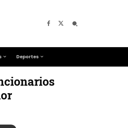
s
Deportes
uncionarios
lor