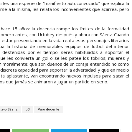
les una especie de “manifiesto autoconvocado” que explica la
rse a la misma, les relata los inconvenientes que acarrea, pero
hace 15 años: la docencia rompe los límites de la formalidad
n Romero antes, con Urtubey después y ahora con Sáenz. Cuando
 estar presenciando en la vida real a esos personajes literarios
a la historia de memorables equipos de futbol del interior
s desteñidas por el tiempo; seres habituados a soportar el
e les convierta un gol o se les patee los tobillos; mujeres y
 moralmente; que son dueños de un coraje entendido no como
a discreta capacidad para soportar la adversidad; y que en medio
ta aplastante, van encontrando nuevos impulsos para sacar el
os que jamás se animaron a jugar un partido en serio.
tavo Sáenz
p3
Paro docente