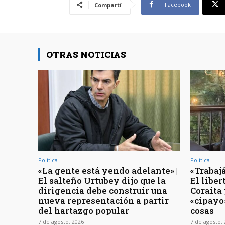
Facebook
Compartí
OTRAS NOTICIAS
Política
Política
«La gente está yendo adelante» |
«Trabajá
El salteño Urtubey dijo que la
El libe
dirigencia debe construir una
Coraita 
nueva representación a partir
«cipayo
del hartazgo popular
cosas
7 de agosto, 2026
7 de agosto,