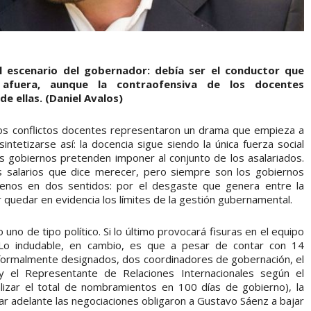
l escenario del gobernador: debía ser el conductor que
e afuera, aunque la contraofensiva de los docentes
e ellas. (Daniel Avalos)
s conflictos docentes representaron un drama que empieza a
ntetizarse así: la docencia sigue siendo la única fuerza social
los gobiernos pretenden imponer al conjunto de los asalariados.
os salarios que dice merecer, pero siempre son los gobiernos
menos en dos sentidos: por el desgaste que genera entre la
por quedar en evidencia los límites de la gestión gubernamental.
uno de tipo político. Si lo último provocará fisuras en el equipo
Lo indudable, en cambio, es que a pesar de contar con 14
 formalmente designados, dos coordinadores de gobernación, el
 el Representante de Relaciones Internacionales según el
izar el total de nombramientos en 100 días de gobierno), la
var adelante las negociaciones obligaron a Gustavo Sáenz a bajar