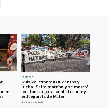
Sociedad
or
Música, esperanza, cantos y
lucha | Salta marchó y se mostró
tá en
con fuerza para combatir la ley
és
entreguista de Milei
6 de agosto, 2026