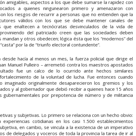
ón amigables, aspectos a los que debe sumarse la rapidez con
vocados a quienes ningunearon primero y amenazaron con
on los riesgos de recurrir a personas que no entienden que la
locutores válidos con los que se debe mantener canales de
os que enaltecen a tecnócratas desvinculados de la vida de
proviniendo del patriciado creen que las sociedades deben
 mandan y otros obedecen; lógica ésta que los “modernos” del
casta” por la de “triunfo electoral contundente”.
esde hacía al menos un mes, la fuerza policial que dirige el
 Juan Manuel Pulleiro – arremetió contra los maestros apostados
ultado fue un calco de lo ocurrido ante hechos similares
ortalecimiento de la voluntad de lucha. Fue entonces cuando
o imaginado originalmente desaparecieron los gremios y los
cados y al gobernador que debió recibir a quienes hace 15 años
vas gubernamentales por prepotencia de número y de militancia
jetivas y subjetivas. Lo primero se relaciona con un hecho obvio:
experiencias cotidianas en los casi 1.500 establecimientos
ubjetiva, en cambio, se vincula a la existencia de un imperativo
tos de delegados y voceros de toda la provincia la tarea de ir al