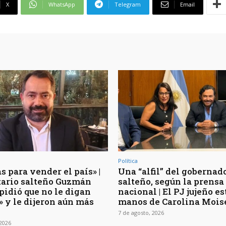
X
WhatsApp
Telegram
Email
Política
s para vender el país» |
Una “alfil” del gobernad
rtario salteño Guzmán
salteño, según la prensa
pidió que no le digan
nacional | El PJ jujeño es
» y le dijeron aún más
manos de Carolina Mois
7 de agosto, 2026
 2026