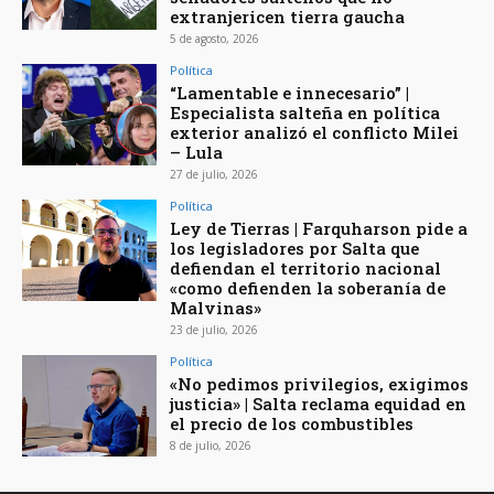
extranjericen tierra gaucha
5 de agosto, 2026
Política
“Lamentable e innecesario” |
Especialista salteña en política
exterior analizó el conflicto Milei
– Lula
27 de julio, 2026
Política
Ley de Tierras | Farquharson pide a
los legisladores por Salta que
defiendan el territorio nacional
«como defienden la soberanía de
Malvinas»
23 de julio, 2026
Política
«No pedimos privilegios, exigimos
justicia» | Salta reclama equidad en
el precio de los combustibles
8 de julio, 2026