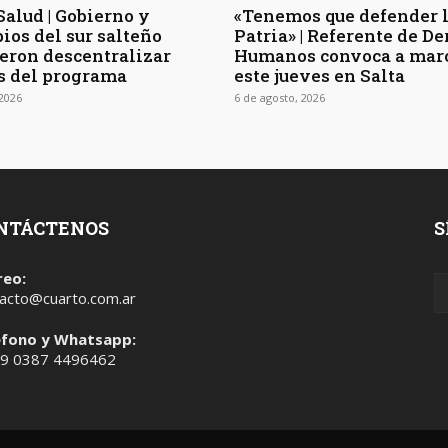
Salud | Gobierno y
«Tenemos que defender 
ios del sur salteño
Patria» | Referente de D
eron descentralizar
Humanos convoca a mar
s del programa
este jueves en Salta
 2026
6 de agosto, 2026
NTÁCTENOS
S
reo:
acto@cuarto.com.ar
éfono y Whatsapp:
 9 0387 4496462