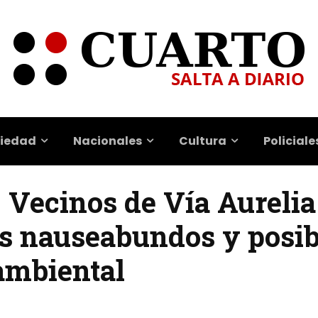
iedad
Nacionales
Cultura
Policiale
| Vecinos de Vía Aurelia
s nauseabundos y posib
ambiental