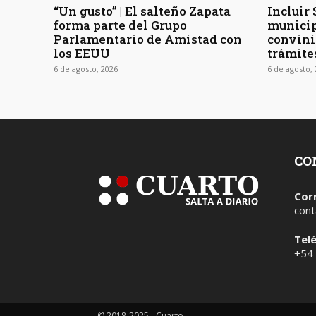
“Un gusto” | El salteño Zapata
Incluir 
forma parte del Grupo
municip
Parlamentario de Amistad con
convini
los EEUU
trámite
6 de agosto, 2026
6 de agosto,
CO
Cor
cont
Tel
+54
© 2018-2025 - Cuarto