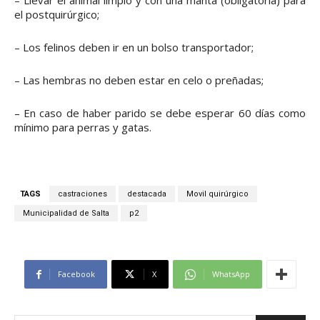
– Llevar el animal limpio y con una manta (obligatoria) para
el postquirúrgico;
– Los felinos deben ir en un bolso transportador;
– Las hembras no deben estar en celo o preñadas;
– En caso de haber parido se debe esperar 60 días como
mínimo para perras y gatas.
TAGS
castraciones
destacada
Movil quirúrgico
Municipalidad de Salta
p2
Facebook
X
WhatsApp