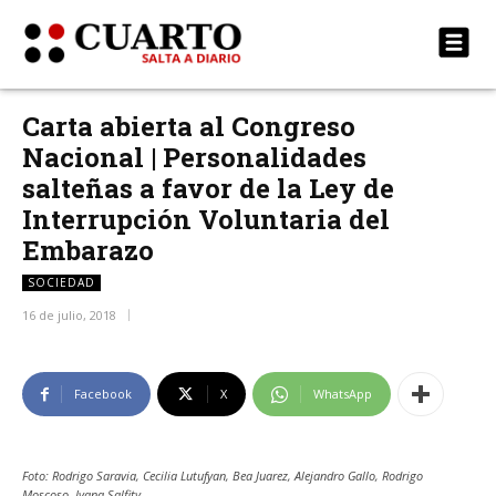
Carta abierta al Congreso
Nacional | Personalidades
salteñas a favor de la Ley de
Interrupción Voluntaria del
Embarazo
SOCIEDAD
16 de julio, 2018
Facebook
X
WhatsApp
Foto: Rodrigo Saravia, Cecilia Lutufyan, Bea Juarez, Alejandro Gallo, Rodrigo
Moscoso, Ivana Salfity