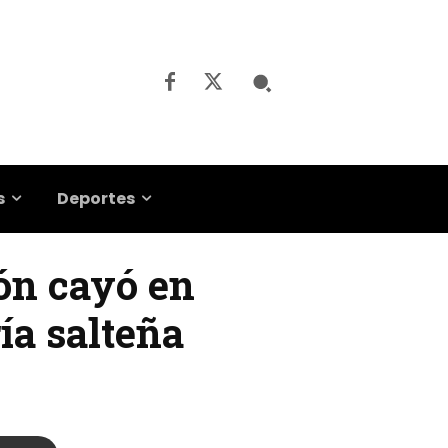
s
Deportes
rón cayó en
ía salteña