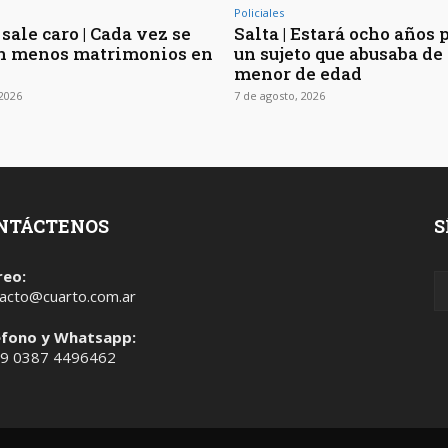
Policiales
sale caro | Cada vez se
Salta | Estará ocho años 
n menos matrimonios en
un sujeto que abusaba de 
menor de edad
 2026
7 de agosto, 2026
NTÁCTENOS
S
reo:
acto@cuarto.com.ar
éfono y Whatsapp:
 9 0387 4496462