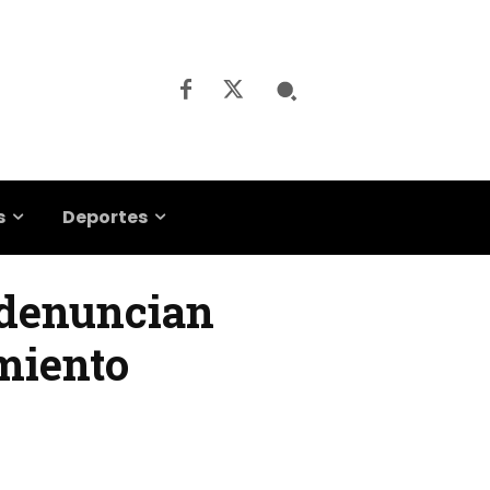
s
Deportes
 denuncian
miento