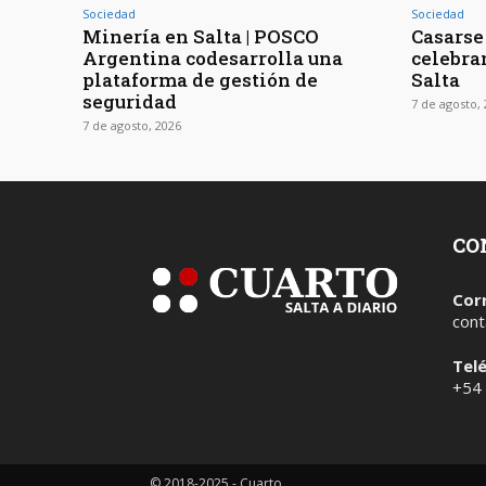
Sociedad
Sociedad
Minería en Salta | POSCO
Casarse 
Argentina codesarrolla una
celebra
plataforma de gestión de
Salta
seguridad
7 de agosto,
7 de agosto, 2026
CO
Cor
cont
Tel
+54
© 2018-2025 - Cuarto