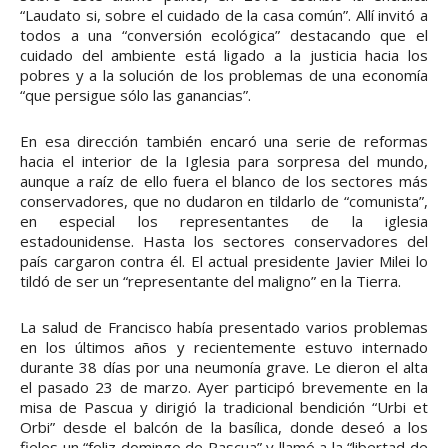
“Laudato si, sobre el cuidado de la casa común”. Allí invitó a
todos a una “conversión ecológica” destacando que el
cuidado del ambiente está ligado a la justicia hacia los
pobres y a la solución de los problemas de una economía
“que persigue sólo las ganancias”.
En esa dirección también encaró una serie de reformas
hacia el interior de la Iglesia para sorpresa del mundo,
aunque a raíz de ello fuera el blanco de los sectores más
conservadores, que no dudaron en tildarlo de “comunista”,
en especial los representantes de la iglesia
estadounidense. Hasta los sectores conservadores del
país cargaron contra él. El actual presidente Javier Milei lo
tildó de ser un “representante del maligno” en la Tierra.
La salud de Francisco había presentado varios problemas
en los últimos años y recientemente estuvo internado
durante 38 días por una neumonía grave. Le dieron el alta
el pasado 23 de marzo. Ayer participó brevemente en la
misa de Pascua y dirigió la tradicional bendición “Urbi et
Orbi” desde el balcón de la basílica, donde deseó a los
fieles un “feliz domingo de Pascua” y llamó a la “libertad de