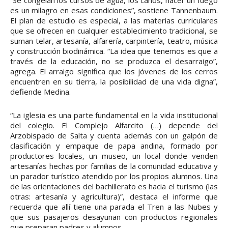
“Se congelan los cursos de agua, los caños, hacer un fuego
es un milagro en esas condiciones”, sostiene Tannenbaum.
El plan de estudio es especial, a las materias curriculares
que se ofrecen en cualquier establecimiento tradicional, se
suman telar, artesanía, alfarería, carpintería, teatro, música
y construcción biodinámica. “La idea que tenemos es que a
través de la educación, no se produzca el desarraigo”,
agrega. El arraigo significa que los jóvenes de los cerros
encuentren en su tierra, la posibilidad de una vida digna”,
defiende Medina.
“La iglesia es una parte fundamental en la vida institucional
del colegio. El Complejo Alfarcito (…) depende del
Arzobispado de Salta y cuenta además con un galpón de
clasificación y empaque de papa andina, formado por
productores locales, un museo, un local donde venden
artesanías hechas por familias de la comunidad educativa y
un parador turístico atendido por los propios alumnos. Una
de las orientaciones del bachillerato es hacia el turismo (las
otras: artesanía y agricultura)”, destaca el informe que
recuerda que allí tiene una parada el Tren a las Nubes y
que sus pasajeros desayunan con productos regionales
que preparan padres y alumnos.