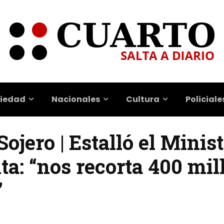
iedad
Nacionales
Cultura
Policiale
ojero | Estalló el Minis
a: “nos recorta 400 mil
”