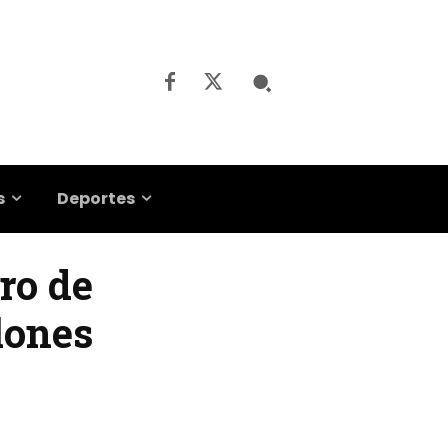
s
Deportes
tro de
lones