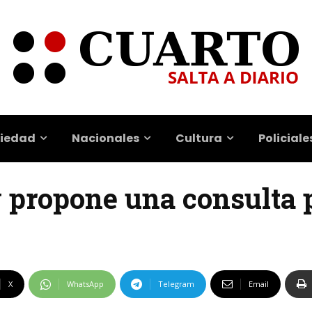
iedad
Nacionales
Cultura
Policiale
y propone una consulta 
X
WhatsApp
Telegram
Email