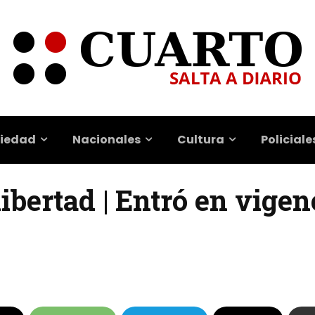
iedad
Nacionales
Cultura
Policiale
libertad | Entró en vige