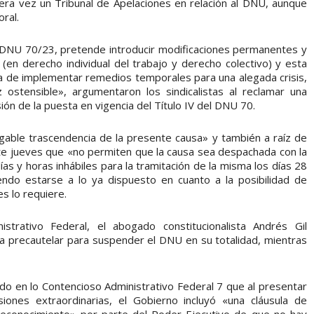
era vez un Tribunal de Apelaciones en relación al DNU, aunque
oral.
 DNU 70/23, pretende introducir modificaciones permanentes y
en derecho individual del trabajo y derecho colectivo) y esta
ta de implementar remedios temporales para una alegada crisis,
 ostensible», argumentaron los sindicalistas al reclamar una
ón de la puesta en vigencia del Título IV del DNU 70.
gable trascendencia de la presente causa» y también a raíz de
este jueves que «no permiten que la causa sea despachada con la
ías y horas inhábiles para la tramitación de la misma los días 28
endo estarse a lo ya dispuesto en cuanto a la posibilidad de
tes lo requiere.
strativo Federal, el abogado constitucionalista Andrés Gil
 precautelar para suspender el DNU en su totalidad, mientras
o en lo Contencioso Administrativo Federal 7 que al presentar
ones extraordinarias, el Gobierno incluyó «una cláusula de
 «reconocimiento» por parte del Poder Ejecutivo de que no hay