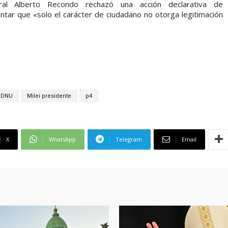
ral Alberto Recondo rechazó una acción declarativa de
entar que «solo el carácter de ciudadano no otorga legitimación
DNU
Milei presidente
p4
X
WhatsApp
Telegram
Email