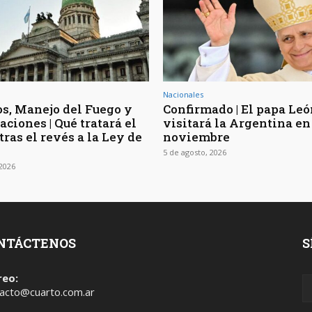
Nacionales
os, Manejo del Fuego y
Confirmado | El papa Le
ciones | Qué tratará el
visitará la Argentina en
ras el revés a la Ley de
noviembre
5 de agosto, 2026
 2026
NTÁCTENOS
S
reo:
acto@cuarto.com.ar