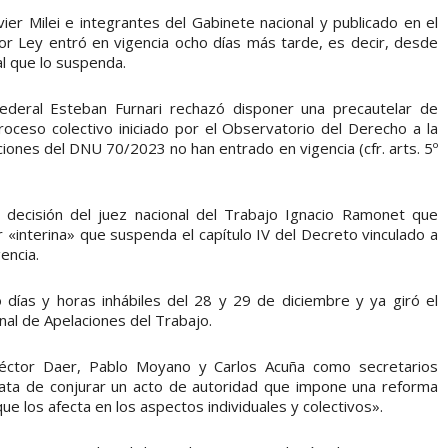
ier Milei e integrantes del Gabinete nacional y publicado en el
 por Ley entró en vigencia ocho días más tarde, es decir, desde
al que lo suspenda.
Federal Esteban Furnari rechazó disponer una precautelar de
oceso colectivo iniciado por el Observatorio del Derecho a la
iciones del DNU 70/2023 no han entrado en vigencia (cfr. arts. 5º
 decisión del juez nacional del Trabajo Ignacio Ramonet que
 «interina» que suspenda el capítulo IV del Decreto vinculado a
encia.
tó días y horas inhábiles del 28 y 29 de diciembre y ya giró el
nal de Apelaciones del Trabajo.
Héctor Daer, Pablo Moyano y Carlos Acuña como secretarios
rata de conjurar un acto de autoridad que impone una reforma
que los afecta en los aspectos individuales y colectivos».