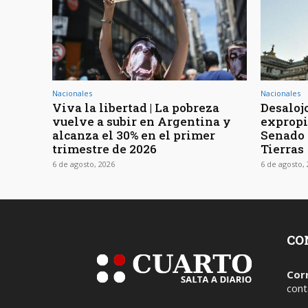
Nacionales
Nacionales
Viva la libertad | La pobreza
Desaloj
vuelve a subir en Argentina y
expropia
alcanza el 30% en el primer
Senado t
trimestre de 2026
Tierras
6 de agosto, 2026
6 de agosto,
CO
Cor
cont