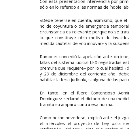
Con esta presentación intervendrá por prim
sólo en lo referido a las normas de índole lab
«Debe tenerse en cuenta, asimismo, que el
no de coyuntura o de emergencia temporal (
circunstancia es relevante porque no se tra
lo que constituye otro motivo de invalidez
medida cautelar de «no innovar» y la suspensi
Ramonet concedió la apelación ante «la inne
fallas del sistema judicial LEX registradas 
premura que requiere» por lo cual habilitó «d
y 29 de diciembre del corriente año, debi
habilitar la feria judicial», si alguna de las par
En tanto, en el fuero Contencioso Admini
Domínguez reclamó el dictado de una medida
tramita su amparo contra esa norma.
Como hecho novedoso, explicó ante el juzgad
el miércoles el proyecto de Ley para sesi
ratificación» del DNU, algo que implica el