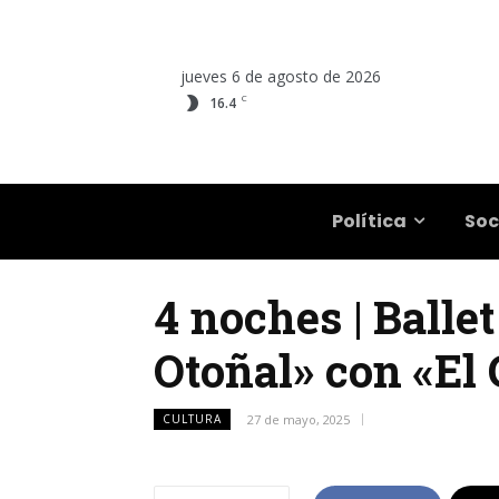
jueves 6 de agosto de 2026
C
16.4
Salta
Política
Soc
4 noches | Balle
Otoñal» con «El
CULTURA
27 de mayo, 2025