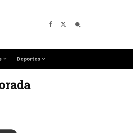
s
Deportes
porada