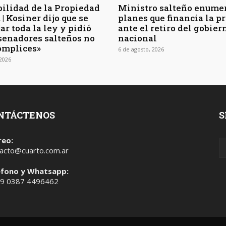
bilidad de la Propiedad
Ministro salteño enumer
| Kosiner dijo que se
planes que financia la p
ar toda la ley y pidió
ante el retiro del gobier
 senadores salteños no
nacional
ómplices»
6 de agosto, 2026
 2026
NTÁCTENOS
S
reo:
acto@cuarto.com.ar
éfono y Whatsapp:
 9 0387 4496462