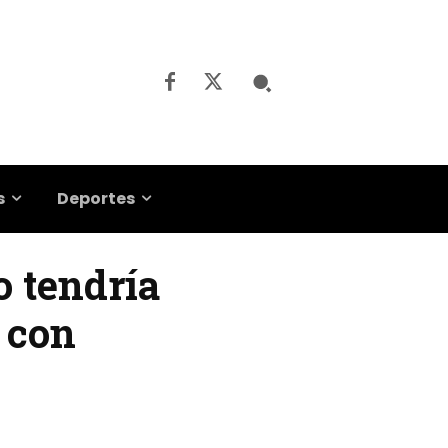
s
Deportes
o tendría
 con