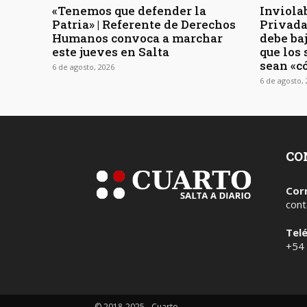
«Tenemos que defender la
Inviola
Patria» | Referente de Derechos
Privada 
Humanos convoca a marchar
debe baj
este jueves en Salta
que los
sean «c
6 de agosto, 2026
6 de agosto,
CO
Cor
cont
Tel
+54
© 2018-2025 - Cuarto