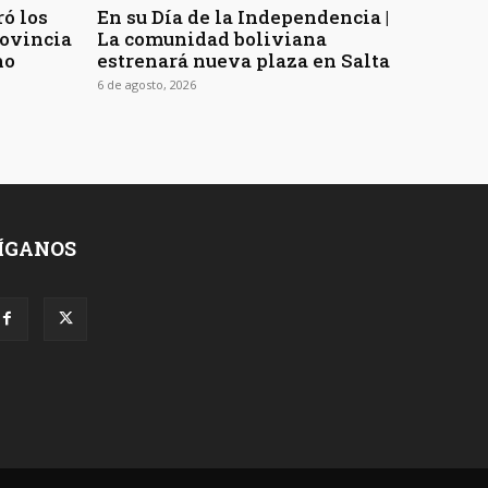
ó los
En su Día de la Independencia |
rovincia
La comunidad boliviana
no
estrenará nueva plaza en Salta
6 de agosto, 2026
ÍGANOS