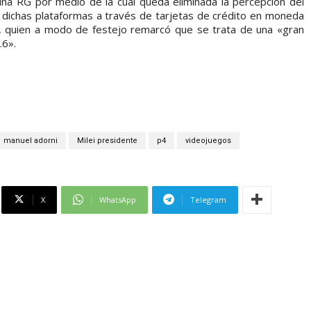
na RG por medio de la cual queda eliminada la percepción del
 dichas plataformas a través de tarjetas de crédito en moneda
, quien a modo de festejo remarcó que se trata de una «gran
.6».
manuel adorni
Milei presidente
p4
videojuegos
X
WhatsApp
Telegram