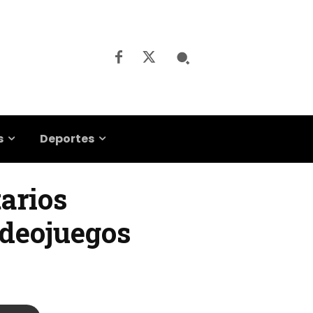
s
Deportes
tarios
ideojuegos