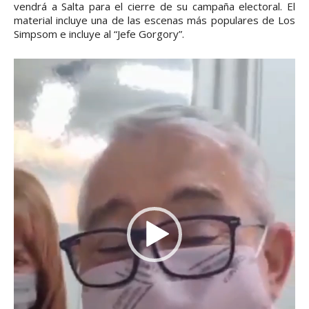
vendrá a Salta para el cierre de su campaña electoral. El
material incluye una de las escenas más populares de Los
Simpsom e incluye al “Jefe Gorgory”.
R
e
p
r
o
d
u
c
t
o
r
d
e
v