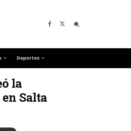
s
Deportes
ó la
 en Salta