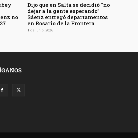
tubey
Dijo que en Salta se decidió “no
dejar a la gente esperando” |
áenz no
Sáenz entregó departamentos
027
en Rosario de la Frontera
1 de junio, 2026
ÍGANOS