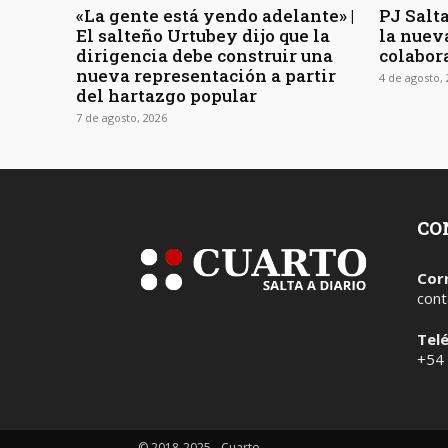
«La gente está yendo adelante» |
PJ Salta
El salteño Urtubey dijo que la
la nuev
dirigencia debe construir una
colabor
nueva representación a partir
4 de agosto,
del hartazgo popular
7 de agosto, 2026
CO
Cor
cont
Tel
+54
© 2018-2025 - Cuarto