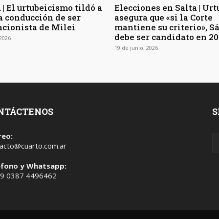
 | El urtubeicismo tildó a
Elecciones en Salta | Ur
a conducción de ser
asegura que «si la Corte
acionista de Milei
mantiene su criterio», S
debe ser candidato en 2
 2026
19 de junio, 2026
NTÁCTENOS
S
reo:
acto@cuarto.com.ar
éfono y Whatsapp:
 9 0387 4496462