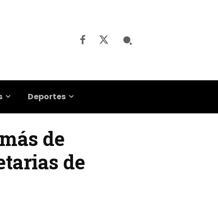
s
Deportes
 más de
etarias de