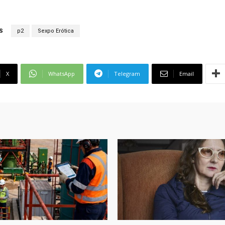
S
p2
Sexpo Erótica
X
WhatsApp
Telegram
Email