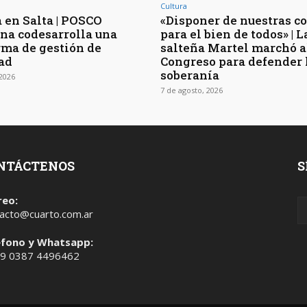
Cultura
 en Salta | POSCO
«Disponer de nuestras c
na codesarrolla una
para el bien de todos» | L
rma de gestión de
salteña Martel marchó a
ad
Congreso para defender 
soberanía
 2026
7 de agosto, 2026
NTÁCTENOS
S
reo:
acto@cuarto.com.ar
éfono y Whatsapp:
 9 0387 4496462