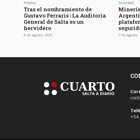
Política
Sociedad
Tras el nombramiento de
Minería
Gustavo Ferraris | La Auditoría
Argenti
General de Salta es un
platafo
hervidero
segurid
8 de agosto, 2026
7 de agosto,
CO
Cor
cont
Tel
+54