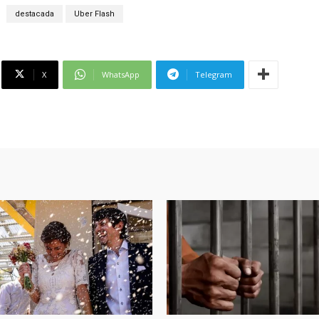
destacada
Uber Flash
X
WhatsApp
Telegram