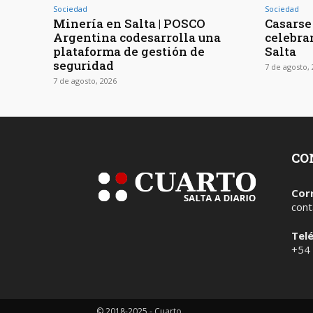
Sociedad
Sociedad
Minería en Salta | POSCO
Casarse 
Argentina codesarrolla una
celebra
plataforma de gestión de
Salta
seguridad
7 de agosto,
7 de agosto, 2026
CO
Cor
cont
Tel
+54
© 2018-2025 - Cuarto