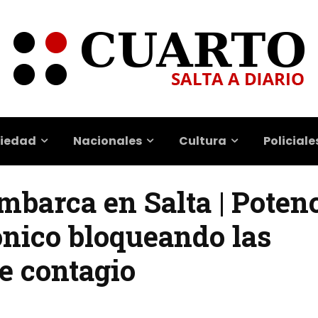
iedad
Nacionales
Cultura
Policiale
barca en Salta | Potenc
ónico bloqueando las
e contagio