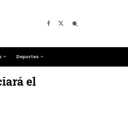
s
Deportes
iará el