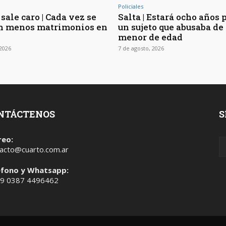
Policiales
sale caro | Cada vez se
Salta | Estará ocho años 
n menos matrimonios en
un sujeto que abusaba de 
menor de edad
 2026
7 de agosto, 2026
NTÁCTENOS
S
reo:
acto@cuarto.com.ar
éfono y Whatsapp:
 9 0387 4496462